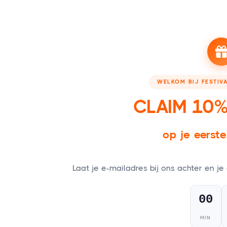
Saldochecker
Vacatures
Online Shop
Presskit
WELKOM BIJ FESTIV
Join Team
Festivalcadeau!
CLAIM 10%
Wil jij werken bij Festival Cadeaukaart?
Bekijk onze vacatures.
op je eerst
Laat je e-mailadres bij ons achter en je
00
Algemene Voorwaarden
-
Privacy Policy
-
Algemene
MIN
Voorwaarden Partners