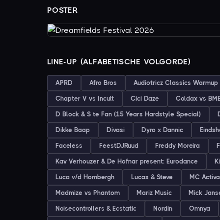
POSTER
LINE-UP (ALFABETISCHE VOLGORDE)
APRD
Afro Bros
Audiotricz Classics Warmup
Chapter V vs Incult
Cici Daze
Coldax vs BM
D Block & S te Fan (15 Years Hardstyle Special)
Dikke Baap
Divasi
Dyro x Dannic
Einds
Faceless
FeestDJRuud
Freddy Moreira
Kav Verhouzer & De Hofnar present: Eurodance
K
Luca v/d Hombergh
Lucas & Steve
MC Activa
Madmize vs Phantom
Mariz Music
Mick Jans
Noisecontrollers & Ecstatic
Nordin
Omnya