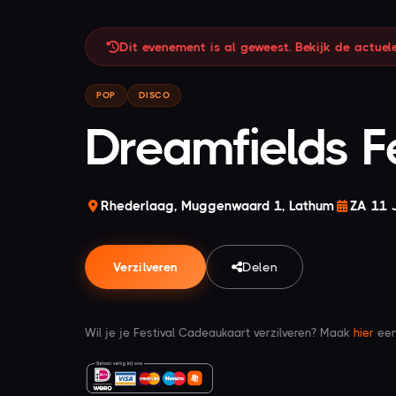
Dit evenement is al geweest. Bekijk de actue
POP
DISCO
Dreamfields F
Rhederlaag, Muggenwaard 1, Lathum
ZA 11 
Verzilveren
Delen
Wil je je Festival Cadeaukaart verzilveren? Maak
hier
een 