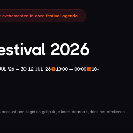
le evenementen in onze
festival agenda
.
estival 2026
JUL '26 — ZO 12 JUL '26
13:00 — 00:00
18+
account aan, login en gebruik je kaart daarna tijdens het afrekenen.