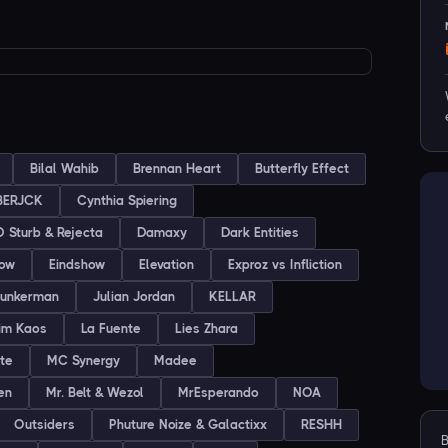
Bilal Wahib
Brennan Heart
Butterfly Effect
BERJCK
Cynthia Spiering
D Sturb & Rejecta
Damaxy
Dark Entities
how
Eindshow
Elevation
Exproz vs Infliction
Funkerman
Julian Jordan
KELLAR
im Kaos
La Fuente
Lies Zhara
te
MC Synergy
Madee
en
Mr. Belt & Wezol
MrEsperando
NOA
Outsiders
Phuture Noize & Galactixx
RESHH
B