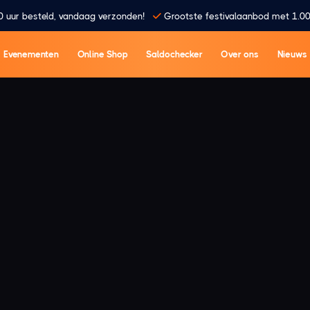
0 uur besteld, vandaag verzonden!
Grootste festivalaanbod met 1.00
Evenementen
Online Shop
Saldochecker
Over ons
Nieuws