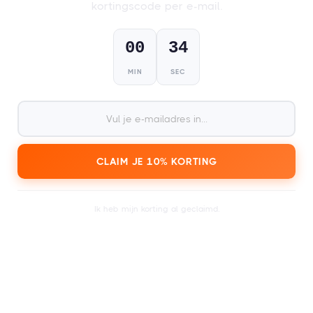
kortingscode per e-mail.
00
33
1
MIN
SEC
Kies je cadeaukaart,
fysiek (pas) of digitaal (PDF)
.
CLAIM JE 10% KORTING
2
Ontvang je kaart binnen een dag of enkele
Ik heb mijn korting al geclaimd.
minuten.
3