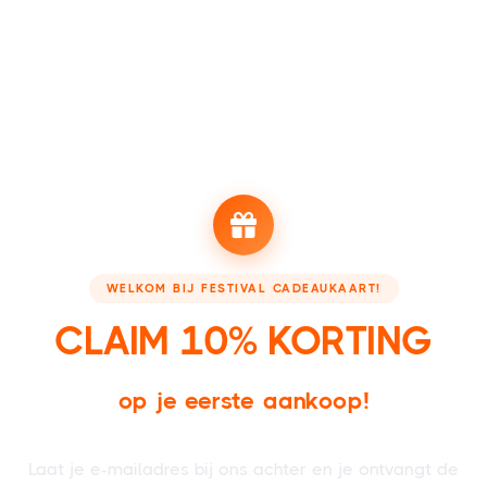
NEEM EEN KIJKJE BIJ ONZE PARTNERS
Booking - Boek je accommodatie
Festivalsupply - Jou
WELKOM BIJ FESTIVAL CADEAUKAART!
CLAIM 10% KORTING
op je eerste aankoop!
FESTIVAL CADEAUKAARTEN
Voor iedereen die wel van een feestje
houdt!
Laat je e-mailadres bij ons achter en je ontvangt de