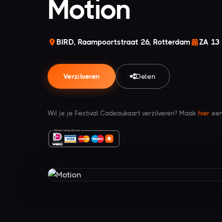
Motion
BIRD, Raampoortstraat 26, Rotterdam
ZA 13
Verzilveren
Delen
Wil je je Festival Cadeaukaart verzilveren? Maak
hier
een 