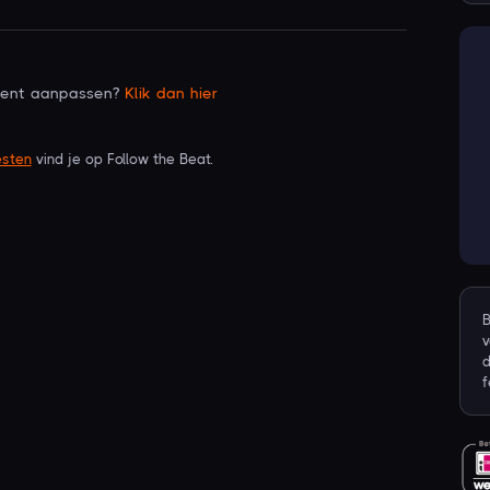
ement aanpassen?
Klik dan hier
esten
vind je op Follow the Beat.
B
d
f