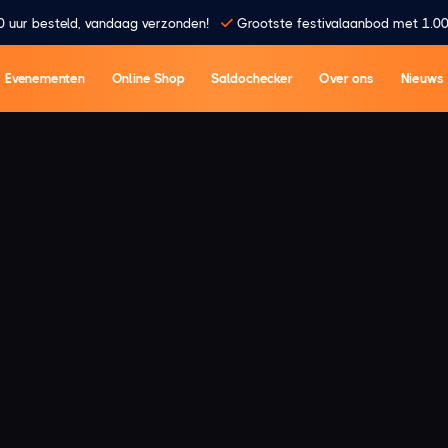
0 uur besteld, vandaag verzonden!
Grootste festivalaanbod met 1.00
Evenementen
Online Shop
Saldochecker
Over ons
Nieuws