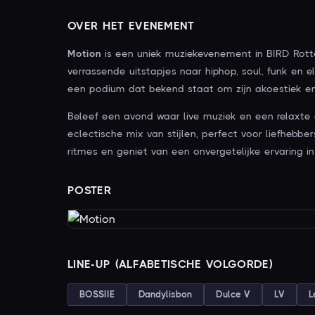
OVER HET EVENEMENT
Motion
is een uniek muziekevenement in BIRD Rott
verrassende uitstapjes naar hiphop, soul, funk en e
een podium dat bekend staat om zijn akoestiek en 
Beleef een avond waar live muziek en een relaxt
eclectische mix van stijlen, perfect voor liefhebb
ritmes en geniet van een onvergetelijke ervaring i
POSTER
LINE-UP (ALFABETISCHE VOLGORDE)
BOSSIIE
Dandylisbon
Dulce V
LV
L