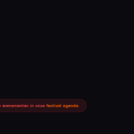
Laat je e-mailadres bij ons achter en je
ontvangt de kortingscode per e-mail.
00
34
MIN
SEC
CLAIM JE 10% KORTING
Ik heb mijn korting al geclaimd.
le evenementen in onze
festival agenda
.