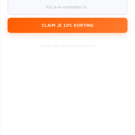
minuten.
CLAIM JE 10% KORTING
3
Ik heb mijn korting al geclaimd.
Zoek in de agenda een
festivalticket naar keuze.
4
Te verzilveren voor
1.000+ festivals en evenementen