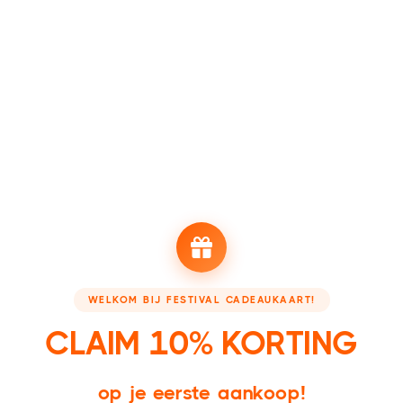
Zijn er geen tickets meer beschikbaar via Appic? Heb dan even
geduld want de beschikbaarheid wordt dagelijks geüpdatet. Heb je
langer dan 7 dagen gewacht maar komen er geen nieuwe tickets
meer online? Dan is het evenement waarschijnlijk uitverkocht. Heb
je toch vragen? Mail dan naar
hello@beappic.com
.
Bekijk alle evenementen
NEEM EEN KIJKJE BIJ ONZE PARTNERS
WELKOM BIJ FESTIVAL CADEAUKAART!
Booking - Boek je accommodatie
Festivalsupply - Jou
CLAIM 10% KORTING
op je eerste aankoop!