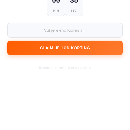
00
34
MIN
SEC
2
Ontvang je kaart binnen een dag of enkele
CLAIM JE 10% KORTING
minuten.
Ik heb mijn korting al geclaimd.
3
Zoek in de agenda een
festivalticket naar keuze.